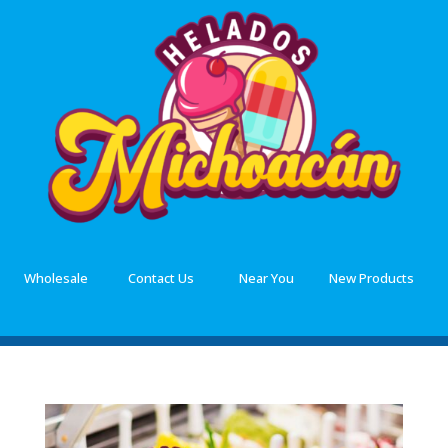
Wholesale
Contact Us
Near You
New Products