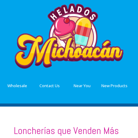
Wholesale
Contact Us
Near You
New Products
Loncherías que Venden Más