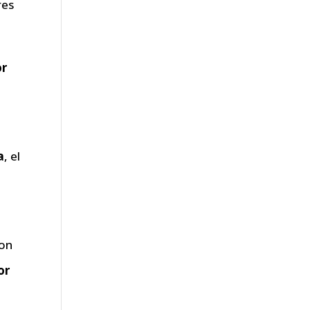
res
or
a
, el
a
son
or