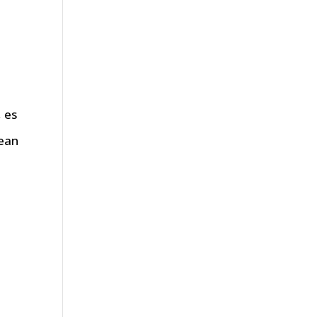
, es
rean