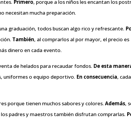
antes.
Primero
, porque a los niños les encantan los post
y no necesitan mucha preparación.
una graduación, todos buscan algo rico y refrescante.
P
nción.
También
, al comprarlos al por mayor, el precio es
más dinero en cada evento.
 venta de helados para recaudar fondos.
De esta maner
s, uniformes o equipo deportivo.
En consecuencia
, cad
res porque tienen muchos sabores y colores.
Además
, 
, los padres y maestros también disfrutan comprarlas.
P