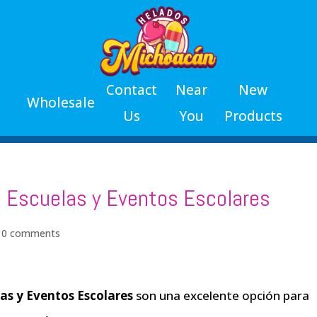
Contact
Near
New
Wholesale
Us
You
Products
a Escuelas y Eventos Escolares
|
0 comments
as y Eventos Escolares
son una excelente opción para