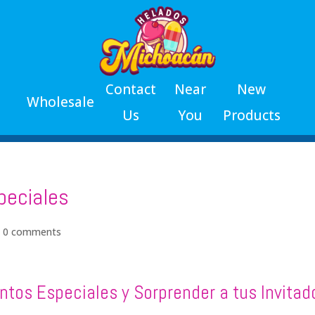
Contact
Near
New
Wholesale
Us
You
Products
peciales
|
0 comments
ntos Especiales y Sorprender a tus Invitad