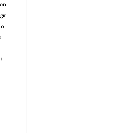
on
gir
 o
a
!