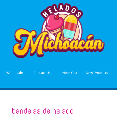
Wholesale
Contact Us
Near You
New Products
bandejas de helado