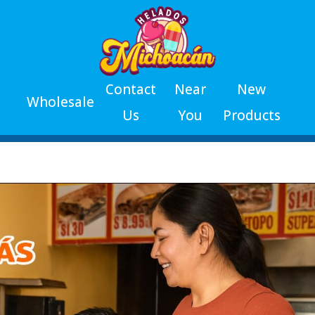
Contact
Near
New
Wholesale
Us
You
Products