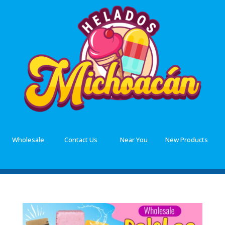
Wholesale
Contact Us
Near You
New Products