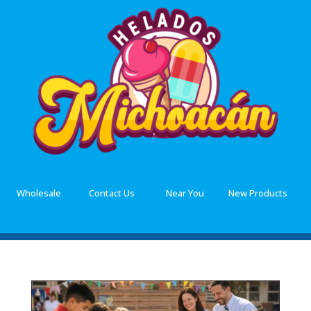
Wholesale
Contact Us
Near You
New Products