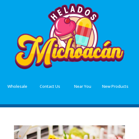
Wholesale
Contact Us
Near You
New Products