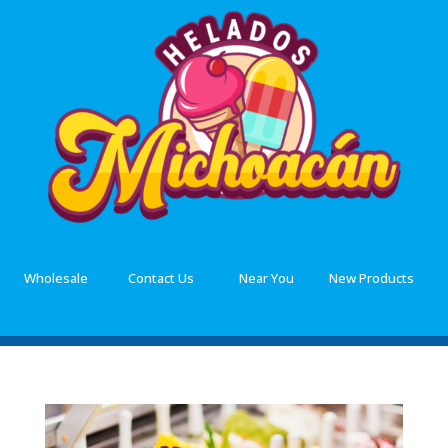
Wholesale
Contact Us
Near You
New Products