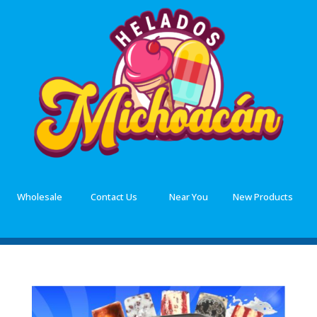
Wholesale
Contact Us
Near You
New Products