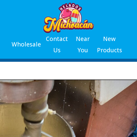
Contact
Near
New
Wholesale
Us
You
Products