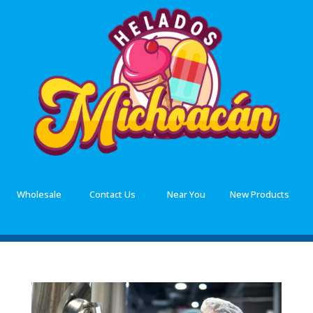
Wholesale
Contact Us
Near You
New Products