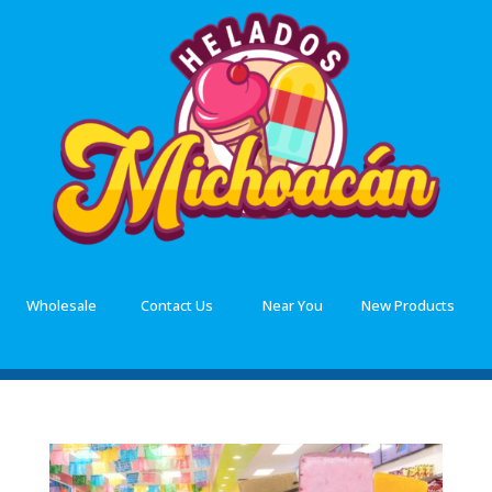
Wholesale
Contact Us
Near You
New Products